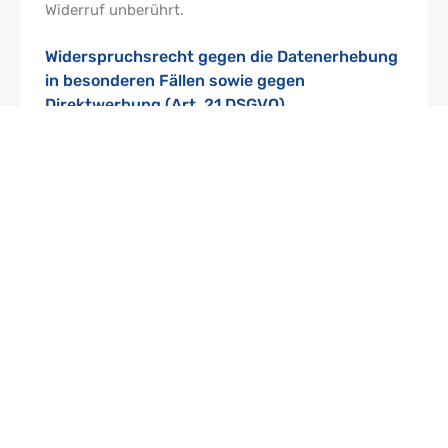
Widerruf unberührt.
Widerspruchsrecht gegen die Datenerhebung
in besonderen Fällen sowie gegen
Direktwerbung (Art. 21 DSGVO)
WENN DIE DATENVERARBEITUNG AUF GRUNDLAGE
VON ART. 6 ABS. 1 LIT. E ODER F DSGVO ERFOLGT,
HABEN SIE JEDERZEIT DAS RECHT, AUS
GRÜNDEN, DIE SICH AUS IHRER BESONDEREN
SITUATION ERGEBEN, GEGEN DIE VERARBEITUNG
IHRER PERSONENBEZOGENEN DATEN
WIDERSPRUCH EINZULEGEN; DIES GILT AUCH FÜR
EIN AUF DIESE BESTIMMUNGEN GESTÜTZTES
PROFILING. DIE JEWEILIGE RECHTSGRUNDLAGE,
AUF DENEN EINE VERARBEITUNG BERUHT,